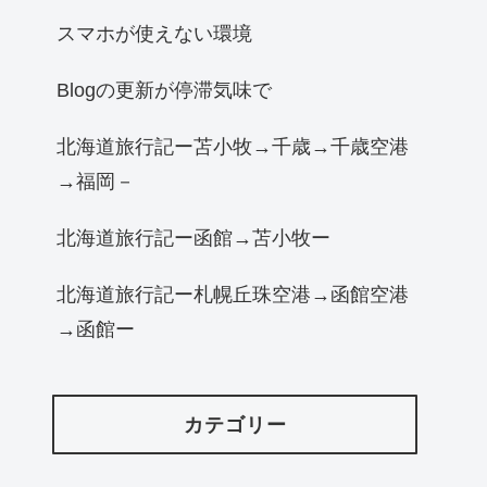
スマホが使えない環境
Blogの更新が停滞気味で
北海道旅行記ー苫小牧→千歳→千歳空港
→福岡－
北海道旅行記ー函館→苫小牧ー
北海道旅行記ー札幌丘珠空港→函館空港
→函館ー
カテゴリー