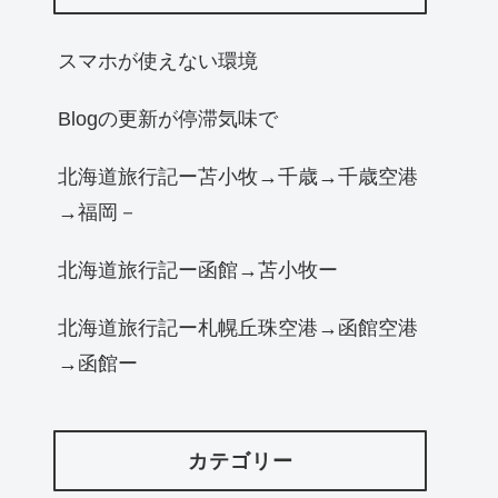
スマホが使えない環境
Blogの更新が停滞気味で
北海道旅行記ー苫小牧→千歳→千歳空港
→福岡－
北海道旅行記ー函館→苫小牧ー
北海道旅行記ー札幌丘珠空港→函館空港
→函館ー
カテゴリー