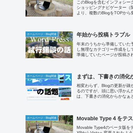
このBlogを含むインフォシ
ショッピングナビゲーター（閉鎖
より、複数のBlogをTOPから
年始から投稿トラブル
ホームページ・Blog関連
年末のうちから準備していた予約
し無理なカテゴリー作成をして
準備していたページが投稿さ
まずは、下書きの消化
ホームページ・Blog関連
相変わらず、Blogの更新が
るのですが、頭に思い浮かん
は、下書きの消化からかなぁ
Movable Type４
ホームページ・Blog関連
Movable Type4のベー
XPからVistaへ変更され