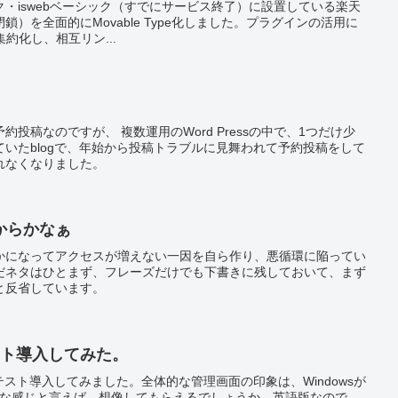
ーク・iswebベーシック（すでにサービス終了）に設置している楽天
）を全面的にMovable Type化しました。プラグインの活用に
集約化し、相互リン...
投稿なのですが、 複数運用のWord Pressの中で、1つだけ少
いたblogで、年始から投稿トラブルに見舞われて予約投稿をして
れなくなりました。
からかなぁ
疎かになってアクセスが増えない一因を自ら作り、悪循環に陥ってい
だネタはひとまず、フレーズだけでも下書きに残しておいて、まず
と反省しています。
をテスト導入してみた。
タ版をテスト導入してみました。全体的な管理画面の印象は、Windowsが
たような感じと言えば、想像してもらえるでしょうか。英語版なので、