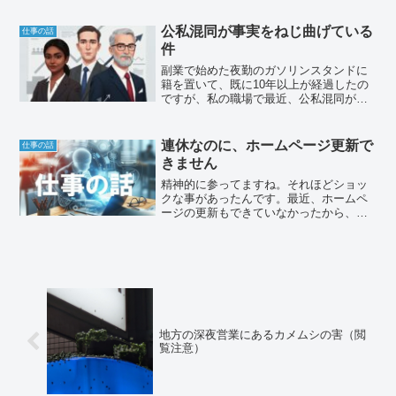
契約更新もあったので、舞台役者さんの
ホームページ最後の仕事として閉鎖の仕
公私混同が事実をねじ曲げている
仕事の話
事を行いました。
件
副業で始めた夜勤のガソリンスタンドに
籍を置いて、既に10年以上が経過したの
ですが、私の職場で最近、公私混同が事
実をねじ曲げている件が発生しており、
業務委託しているお店の店長という職業
に対して、その対応はいかがなものかと
連休なのに、ホームページ更新で
仕事の話
考えているところです。
きません
精神的に参ってますね。それほどショッ
クな事があったんです。最近、ホームペ
ージの更新もできていなかったから、ホ
ームページを修正してます。
地方の深夜営業にあるカメムシの害（閲
覧注意）