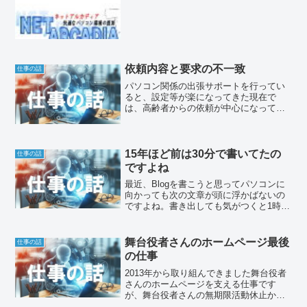
り組めないのは理解していますけど、別
に数時間の夜勤じゃないし、朝の起床か
ら翌日朝まで、24時間寝る時間ありませ
ん。
依頼内容と要求の不一致
仕事の話
パソコン関係の出張サポートを行ってい
ると、設定等が楽になってきた現在で
は、高齢者からの依頼が中心になってい
るのですが、若い人ならサポート無しで
解決出来る内容も多く、依頼内容と要求
の不一致が発生する事もあるのです。
15年ほど前は30分で書いてたの
仕事の話
ですよね
最近、Blogを書こうと思ってパソコンに
向かっても次の文章が頭に浮かばないの
ですよね。書き出しても気がつくと1時間
以上経過しているのですが、15年ほど前
は30分で書いてたのですよね。Blogがか
けない時間にこんな事を書こうと思って
舞台役者さんのホームページ最後
仕事の話
いても行き...
の仕事
2013年から取り組んできました舞台役者
さんのホームページを支える仕事です
が、舞台役者さんの無期限活動休止か
ら、事実上の引退だというお話を伺い、