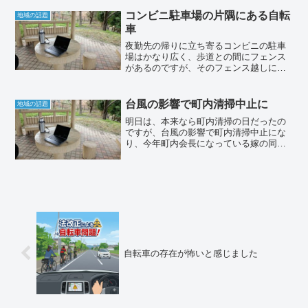
しく食べられるので外食代を抑えられて
助かります。だいたい、平均して月に2～
コンビニ駐車場の片隅にある自転
地域の話題
3度は、利用させてもら...
車
夜勤先の帰りに立ち寄るコンビニの駐車
場はかなり広く、歩道との間にフェンス
があるのですが、そのフェンス越しに
は、バス停があり、夜勤から帰る時間は
通勤や通学の人がバスを待ってることが
多いです。バス停のある位置は、ちょう
台風の影響で町内清掃中止に
地域の話題
どコンビニの駐車場の端っこ...
明日は、本来なら町内清掃の日だったの
ですが、台風の影響で町内清掃中止にな
り、今年町内会長になっている嫁の同級
生の方が、明日のために用意していた掃
除終了後に配っているお茶菓子を持って
こられました。事前に参加家庭の数量を
用意して、お茶菓子とかも...
自転車の存在が怖いと感じました