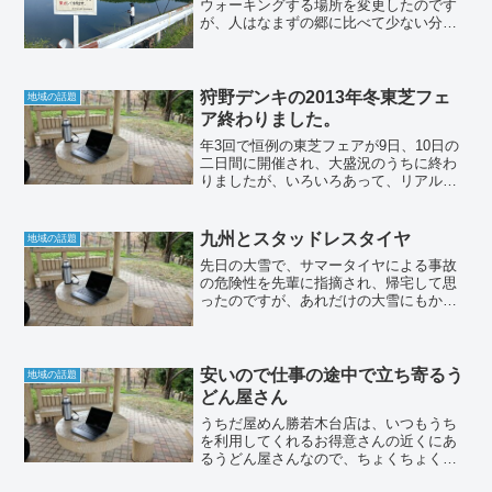
ウォーキングする場所を変更したのです
が、人はなまずの郷に比べて少ない分、
ウォーキングの最中に毎週末、マナーの
悪い釣り人と遭遇します。
狩野デンキの2013年冬東芝フェ
地域の話題
ア終わりました。
年3回で恒例の東芝フェアが9日、10日の
二日間に開催され、大盛況のうちに終わ
りましたが、いろいろあって、リアルタ
イムでの更新まで出来てなかったです。
九州とスタッドレスタイヤ
地域の話題
先日の大雪で、サマータイヤによる事故
の危険性を先輩に指摘され、帰宅して思
ったのですが、あれだけの大雪にもかか
わらず、路面はすでに雨天と同じ状態で
雪の影響がほとんど残っていませんでし
た。通勤ラッシュの時間を過ぎた時間だ
ったので、多くの車が走行...
安いので仕事の途中で立ち寄るう
地域の話題
どん屋さん
うちだ屋めん勝若木台店は、いつもうち
を利用してくれるお得意さんの近くにあ
るうどん屋さんなので、ちょくちょく利
用するのですが、とにかく安い割に美味