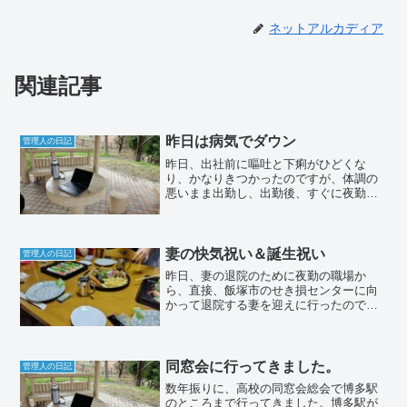
ネットアルカディア
関連記事
昨日は病気でダウン
管理人の日記
昨日、出社前に嘔吐と下痢がひどくな
り、かなりきつかったのですが、体調の
悪いまま出勤し、出勤後、すぐに夜勤先
のスタンドで気を失ってダウンしてしま
いました。帰りに病院で点滴を打ち、そ
のまま半日ぐらい寝ていたので、今日は
比較的体調が戻ったのですが...
妻の快気祝い＆誕生祝い
管理人の日記
昨日、妻の退院のために夜勤の職場か
ら、直接、飯塚市のせき損センターに向
かって退院する妻を迎えに行ったのです
が、本日は妻の誕生日だったこともあ
り、妻の快気祝い＆誕生祝いで、長男と
長女一家を交えて昼食会を開きました。
同窓会に行ってきました。
管理人の日記
数年振りに、高校の同窓会総会で博多駅
のところまで行ってきました。博多駅が