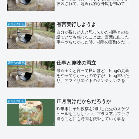
改装されて、超近代的な外観を初めて見
ましたよ。うちの学年は、参加が少なか
ったけど、結構盛り上がってたよ～、今
回は、ちょっと名刺をばらまいてきまし
た。
有言実行しようよ
管理人の日記
自分が親しい人と思っていた相手との会
話でいつも感じることは、言葉に出した
事をやらなかった時、相手の言動をだん
だんと信じられなくなってしまうことで
す。特に仕事上のことであれば、互いの
仕事に影響してしまうこともしばしば...
仕事と趣味の両立
管理人の日記
最近全くと言って良いほど、Blogの更新
をやってなかったのですが、Blog書いた
り、アフィリエイトのメンテナンスをや
ったりするのもパソコンで、やる仕事な
のに最近パソコン版のゲームにハマって
しまいすっかりおろそかになってまし
た。仕事と趣味を同...
正月明けだからだろうか
管理人の日記
昨年末に予約投稿を利用した先のスケジ
ュールをこなしつつ、プラスアルファで
違うことにも時間を費やしていく事を目
標として動いていたのですが、正月明け
だからだろうかと言うぐらいだらけてし
まって予約分をする時間に終われている
実情です。