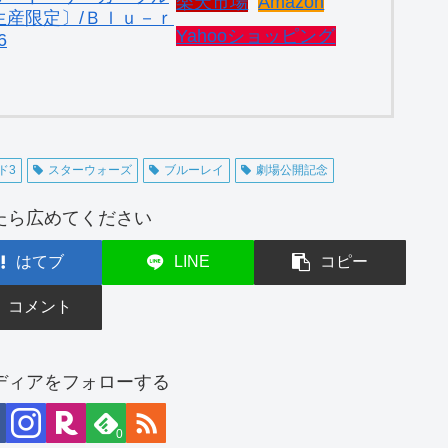
楽天市場
Amazon
産限定〕/Ｂｌｕ－ｒ
Yahooショッピング
6
ド3
スターウォーズ
ブルーレイ
劇場公開記念
たら広めてください
はてブ
LINE
コピー
コメント
ディアをフォローする
0