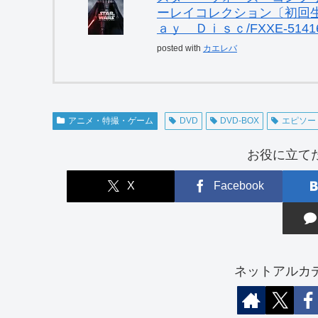
ーレイコレクション〔初回生
ａｙ Ｄｉｓｃ/FXXE-5141
posted with
カエレバ
アニメ・特撮・ゲーム
DVD
DVD-BOX
エピソー
お役に立て
X
Facebook
ネットアルカ