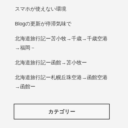
スマホが使えない環境
Blogの更新が停滞気味で
北海道旅行記ー苫小牧→千歳→千歳空港
→福岡－
北海道旅行記ー函館→苫小牧ー
北海道旅行記ー札幌丘珠空港→函館空港
→函館ー
カテゴリー