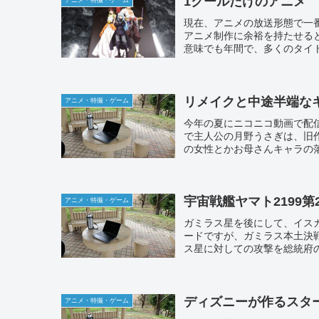
1クールだけのアニメ
アニメ・特撮・ゲーム
現在、アニメの放送形態で一
アニメ制作に余裕を持たせる
意味でも年間で、多くのタイ
リメイクと中途半端な
アニメ・特撮・ゲーム
今年の夏にニコニコ動画で配
で主人公の月野うさぎは、旧
の女性とかお母さんキャラの落
宇宙戦艦ヤマト2199
アニメ・特撮・ゲーム
ガミラス星を後にして、イス
ードですが、ガミラス本土決
ス星に対しての攻撃を総統府の
ディズニーが作るスタ
アニメ・特撮・ゲーム