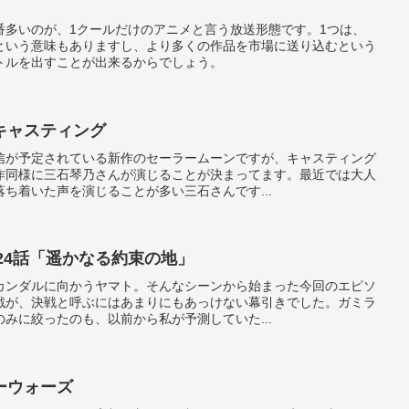
番多いのが、1クールだけのアニメと言う放送形態です。1つは、
という意味もありますし、より多くの作品を市場に送り込むという
トルを出すことが出来るからでしょう。
キャスティング
信が予定されている新作のセーラームーンですが、キャスティング
作同様に三石琴乃さんが演じることが決まってます。最近では大人
ち着いた声を演じることが多い三石さんです...
第24話「遥かなる約束の地」
カンダルに向かうヤマト。そんなシーンから始まった今回のエピソ
戦が、決戦と呼ぶにはあまりにもあっけない幕引きでした。ガミラ
みに絞ったのも、以前から私が予測していた...
ーウォーズ