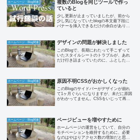
複数のBlogを同じツールで作っ
ホームページ・Blog関連
ていると
少し更新が止まっていましたが、前から
少し気になっていたblogの本文最下段に
バナーを挿入できるだけの余白があり、
結構気になっていたのですが、複数の
Blogを同じツールで作っていると何処を
どういう加工したか忘れてしまうのです
デザインの問題が解決しました
ホームページ・Blog関連
よね。
このBlogで、長期にわたって手こずって
いたスタイルシートのトラブルが、あれ
だけ行き詰まっていたのに、ふとしたき
っかけから、夜中のうちにあっさりと解
決しました。サイドバーの部分だけ、何
度修正してもBlogのデザインとして反映
されない為、いい...
原因不明CSSがおかしくなった
ホームページ・Blog関連
このBlogのサイドバーがデザインが崩れ
て1ヶ月ぐらいになりますが、未だに原因
がわかってません。CSSをいじって再構
築した際におかしくなったのですが、サ
イドバーの所はいじってないのに急にデ
ザインデータが反映されなくなりまし
た。今日もスタイル...
ページビューを増やすために
ホームページ・Blog関連
ホームページの運営をしていて、自分の
モチベーションを維持するために、必要
なのはやはりアクセス数の増加だと思い