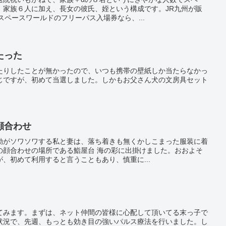
。家族６人に加え、長女の彼氏、姪という構成です。JR九州が販
スペースワールドのフリーパス入場券なら、...
たった
たりしたことが無かったので、いつも携帯の壁紙しか当たらなかっ
じですが、初めて当選しました。しかもお父さん犬の文房具セット
顔合わせ
動がソワソワする私と妻は、落ち着きも無くかしこまった服装に着
の顔合わせの場所である鮨屋台 海の彩に出掛けました。おおよそ
、初めて利用すると言うこともあり、慎重に...
てみます。まずは、ネット仲間の皆様に心配して頂いてる末っ子で
状況で、先週、もっとも効き目の強いパルス療法を行いました。し