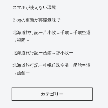
スマホが使えない環境
Blogの更新が停滞気味で
北海道旅行記ー苫小牧→千歳→千歳空港
→福岡－
北海道旅行記ー函館→苫小牧ー
北海道旅行記ー札幌丘珠空港→函館空港
→函館ー
カテゴリー