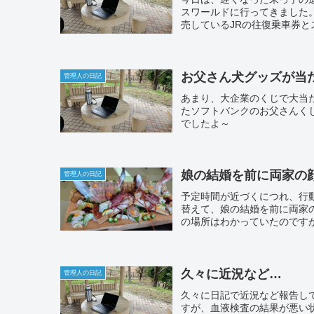
スワールドに行ってきました
売しているJRの往復乗車券と
お父さん犬グッズが当
管理人の日記
あまり、大企業のくじで大当
たソフトバンクのお父さんく
でしたよ～
娘の結婚を前に両家の
管理人の日記
予定時間が近づくにつれ、行
替えて、娘の結婚を前に両家
の場所はわかっていたのですが
久々に近況など…
管理人の日記
久々に日記で近況など報告し
すが、血液検査の結果が悪い