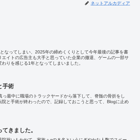
ネットアルカディア
となってしまい、2025年の締めくくりとして今年最後の記事を書
リエイトの広告主も大手と思っていた企業の撤退、ゲームの一部サ
変わりを感じる1年となってしまいました。
と手術
の真っ最中に職場のトラックヤードから落下して、脊髄の骨折をし
院と手術が終わったので、記録しておこうと思って、Blogに止め
ってきました。
退院祝いもかねて、家族＋αの８名というにぎやかな人数でスペー