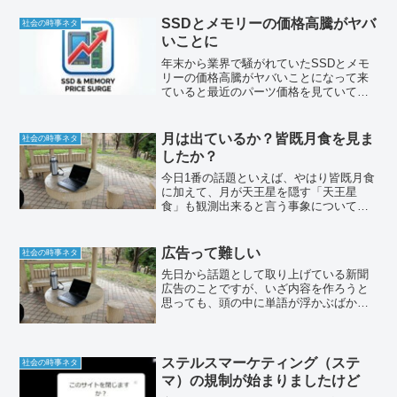
引退するという記事でした。私も幼少の
頃から、電車のおも...
SSDとメモリーの価格高騰がヤバ
社会の時事ネタ
いことに
年末から業界で騒がれていたSSDとメモ
リーの価格高騰がヤバいことになって来
ていると最近のパーツ価格を見ていてよ
うやく実感しだしているところで、まだ
パソコン、タブレット、スマートフォン
は、極端に値上がりしていないようで
月は出ているか？皆既月食を見ま
社会の時事ネタ
す。
したか？
今日1番の話題といえば、やはり皆既月食
に加えて、月が天王星を隠す「天王星
食」も観測出来ると言う事象についてで
すよね。某アニメの名台詞のように月は
出ているか？皆既月食を見ました？
広告って難しい
社会の時事ネタ
先日から話題として取り上げている新聞
広告のことですが、いざ内容を作ろうと
思っても、頭の中に単語が浮かぶばかり
で、なかなか全体像までできあがりませ
ん。今回の広告案件には3つの新しい要素
があり、広告枠の大きさにいろいろとあ
れも載せたい、これも載...
ステルスマーケティング（ステ
社会の時事ネタ
マ）の規制が始まりましたけど