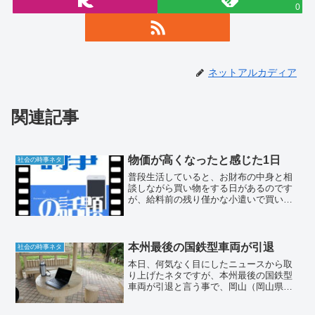
0
ネットアルカディア
関連記事
物価が高くなったと感じた1日
社会の時事ネタ
普段生活していると、お財布の中身と相
談しながら買い物をする日があるのです
が、給料前の残り僅かな小遣いで買い物
をすると、思いの外残高が残っていない
ことに気づき、物価が高くなったと感じ
た1日となることが増えてきました。
本州最後の国鉄型車両が引退
社会の時事ネタ
本日、何気なく目にしたニュースから取
り上げたネタですが、本州最後の国鉄型
車両が引退と言う事で、岡山（岡山県）
―米子（鳥取県）―出雲市（島根県）間
を結ぶ381系特急やくもが2024年までに