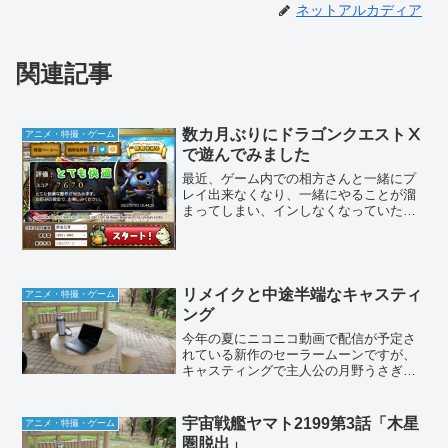
ネットアルカディア
関連記事
数カ月ぶりにドラゴンクエストⅩ
アニメ・特撮・ゲーム
で遊んでみました
最近、ゲーム内での相方さんと一緒にプ
レイ出来なくなり、一緒にやることが溜
まってしまい、インしなくなっていたの
ですが、数カ月ぶりにドラゴンクエスト
Ⅹオンラインで遊んでみました。ゲーム
から離れた理由の一つには、健康管理の
問題から、ウォーキングを...
リメイクと中途半端なキャスティ
アニメ・特撮・ゲーム
ング
今年の夏にニコニコ動画で配信が予定さ
れている新作のセーラームーンですが、
キャスティングで主人公の月野うさぎ
は、旧作同様に三石琴乃さんが演じるこ
とが決まってます。最近では大人の女性
とかお母さんキャラの落ち着いた声を演
宇宙戦艦ヤマト2199第3話「木星
アニメ・特撮・ゲーム
じることが多い三石さんです...
圏脱出」