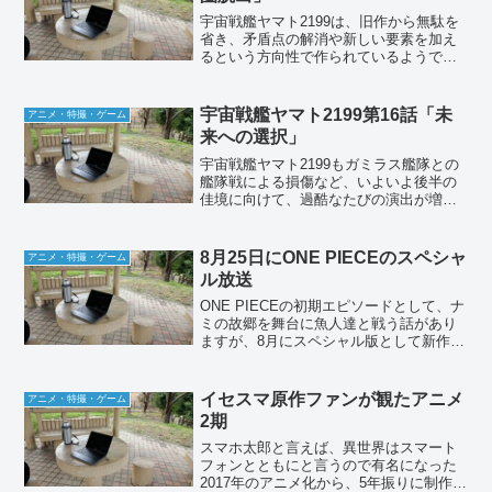
宇宙戦艦ヤマト2199は、旧作から無駄を
省き、矛盾点の解消や新しい要素を加え
るという方向性で作られているようで、3
話ですでに宇宙に出たところから始まり
ます。土方や徳川太助の登場から思って
たんですが、今回のヤマトはある意味ず
宇宙戦艦ヤマト2199第16話「未
アニメ・特撮・ゲーム
るいですよね（笑）
来への選択」
宇宙戦艦ヤマト2199もガミラス艦隊との
艦隊戦による損傷など、いよいよ後半の
佳境に向けて、過酷なたびの演出が増え
てきましたが、その中でも気になってい
たヤマト乗組員の言動による伏線のエピ
ソードがついに動き出しました。ヤマト
8月25日にONE PIECEのスペシャ
アニメ・特撮・ゲーム
は、ガミラスのドメル...
ル放送
ONE PIECEの初期エピソードとして、ナ
ミの故郷を舞台に魚人達と戦う話があり
ますが、8月にスペシャル版として新作で
放映されることとなりました。ナミの悲
しい過去や初期メンバー5人が「麦わらの
一味」として揃う話でもあるので、今か
イセスマ原作ファンが観たアニメ
アニメ・特撮・ゲーム
ら楽しみにし...
2期
スマホ太郎と言えば、異世界はスマート
フォンとともにと言うので有名になった
2017年のアニメ化から、5年振りに制作ス