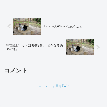
タッフを変えてアニメ2期が作られた「異
世界はスマートフォンとともに」です
が、イセスマ原作ファンが観たアニメ2期
を書いてます。
docomoのiPhoneに思うこと
宇宙戦艦ヤマト2199第24話「遥かなる約
束の地」
コメント
コメントを書き込む