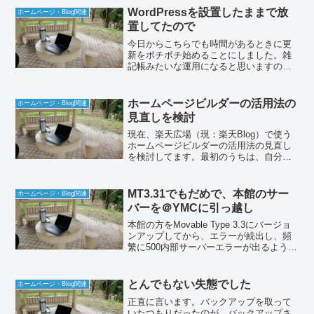
WordPressを設置したままで放
ホームページ・Blog関連
置してたので
今日からこちらでも時間があるときに更
新をボチボチ始めることにしました。雑
記帳みたいな運用になると思いますの
で、覚書代わりに使っていこうかと考え
ています。Word Pressというのは、ホー
ムページを運営するためにドメインを取
ホームページビルダーの活用法の
ホームページ・Blog関連
得してレンタルサ...
見直しを検討
現在、楽天広場（現：楽天Blog）で使う
ホームページビルダーの活用法の見直し
を検討してます。最初のうちは、自分の
視野で楽天広場で使うために必要な部分
だけのつもりでアップしていましたが、
ホームページビルダーそのものの使い方
MT3.31でもだめで、本館のサー
ホームページ・Blog関連
に苦慮している方のお...
バーを＠YMCに引っ越し
本館の方をMovable Type 3.3にバージョ
ンアップしてから、エラーが続出し、頻
繁に500内部サーバーエラーが出るように
なりました。ライセンスを持っているの
で、原因をいろいろ調査しているとどう
やら、サーバーのスペックと利用してい
とんでもない失態でした
ホームページ・Blog関連
たデ...
正直に言います。バックアップを取って
いたつもりだったのが、バックアップさ