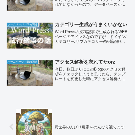
れていなかったので、データベースが消
失してしまい、Blog2つのデータを失うと
言うとんでもない失態でした。レンタル
サーバーの設定で、事前にバックアップ
を取っておいたので...
カテゴリー生成がうまくいかない
ホームページ・Blog関連
Word Pressの投稿記事で生成されるWEB
ページのアドレスなのですが、ドメイン/
カテゴリー/サブカテゴリー/投稿記事/と
言うアドレスに生成できるよう指定して
いるのですが、カテゴリー生成がうまく
いかないので悩んでいます。
アクセス解析を忘れてたorz
ホームページ・Blog関連
今日、数日ぶりにこのBlogのアクセス解
析をチェックしようと思ったら、テンプ
レートを変更した時にアクセス解析のソ
ースを入れ忘れていることに気づいてし
まいました。今、私が使っているアクセ
ス解析は、Google Analyticsですが、複数
の...
異世界のんびり農家をのんびり観てます