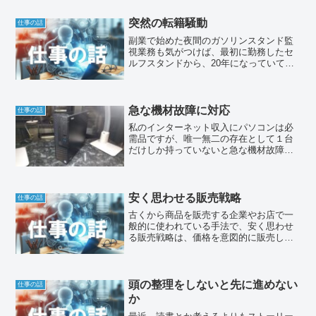
突然の転籍騒動
仕事の話
副業で始めた夜間のガソリンスタンド監
視業務も気がつけば、最初に勤務したセ
ルフスタンドから、20年になっていて、
現在のセルフスタンドに勤務しだしてか
ら、既に14年が経過しましたが、ここに
来て、2度目の突然の転籍騒動となりまし
た。
急な機材故障に対応
仕事の話
私のインターネット収入にパソコンは必
需品ですが、唯一無二の存在として１台
だけしか持っていないと急な機材故障に
対応が難しくなるので、予備で稼働でき
るパソコンは、常に温存していたのです
が、スペック的に少し劣るのが難点で
す。
安く思わせる販売戦略
仕事の話
古くから商品を販売する企業やお店で一
般的に使われている手法で、安く思わせ
る販売戦略は、価格を意図的に販売した
い価格から数円〜数十円引いて表示する
手法があり、新聞広告などを見ても、2万
円ではなく19,999円などで売られている
ことが大半です。
頭の整理をしないと先に進めない
仕事の話
か