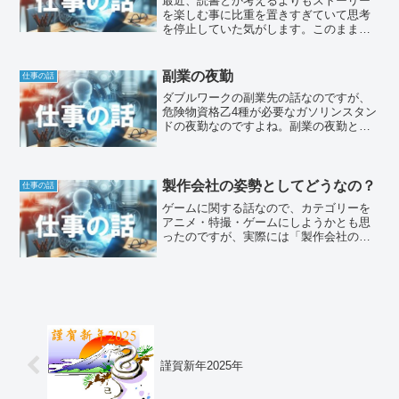
最近、読書とか考えるよりもストーリー
を楽しむ事に比重を置きすぎていて思考
を停止していた気がします。このままで
はダメだなと頭の整理をしないと先に進
めないかと思い、自分の頭を整理する意
味で書き出してます。今振り返れば、ネ
副業の夜勤
仕事の話
ット×PC=WEB交差点...
ダブルワークの副業先の話なのですが、
危険物資格乙4種が必要なガソリンスタン
ドの夜勤なのですよね。副業の夜勤とい
う事で、所属先が変わりながら、10年以
上やっているのですが、最近あまり良い
状況とは言えません。ハイブリッド車や
電気自動車の影響で、...
製作会社の姿勢としてどうなの？
仕事の話
ゲームに関する話なので、カテゴリーを
アニメ・特撮・ゲームにしようかとも思
ったのですが、実際には「製作会社の姿
勢としてどうなの？」と言うゲームその
ものではない製作会社の方針に関わる話
なので、仕事の話としています。
謹賀新年2025年