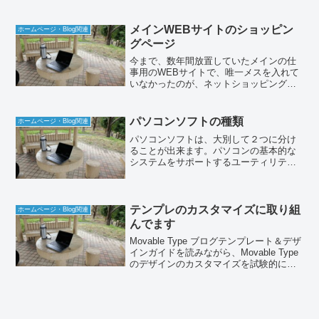
かりっきりだったので、予定が大幅に狂
ってます。9月は、なかなか思うように行
かなかったんで...
メインWEBサイトのショッピン
ホームページ・Blog関連
グページ
今まで、数年間放置していたメインの仕
事用のWEBサイトで、唯一メスを入れて
いなかったのが、ネットショッピングの
ページでした。本当に何年放置してたん
でしょうね～変な言い方をすれば、未完
成のまま放置状態というのですね。ひど
パソコンソフトの種類
ホームページ・Blog関連
いレイアウトのページに...
パソコンソフトは、大別して２つに分け
ることが出来ます。パソコンの基本的な
システムをサポートするユーティリティ
ソフトと、用途に応じた作業を行うアプ
リケーションソフトです。前者のユーテ
ィリティソフトは、パソコン全般の環境
を改善するためのツールで...
テンプレのカスタマイズに取り組
ホームページ・Blog関連
んでます
Movable Type ブログテンプレート＆デザ
インガイドを読みながら、Movable Type
のデザインのカスタマイズを試験的に立
ち上げているBlogでやっているのです
が、別館でインストールしているバージ
ョンは、このサイトト違うので、カ...