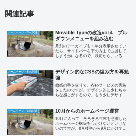
関連記事
Movable Typeの改造vol.4 プル
ホームページ・Blog関連
ダウンメニューを組み込む
月別のアーカイブも１年分表示させてい
たら、サイドバーを下の方まで占拠して
しまう形になるので、以前から、いろい
ろと検討していました。Movable Type ブ
ログテンプレート&デザインガイドを読ん
でいて、毎月増える月別のアーカイブを
デザイン的なCSSの組み方を再勉
ホームページ・Blog関連
プルダウ...
強
娘婿の手を借りて、Webサービスの実装
をしたのですが、デザイン的に少しちゃ
ちな感じがするので、もう少しデザイン
的なCSSの組み方を再勉強して、見栄え
を良くできればと思い、先だって購入し
たCSSの参考書を片手に奮闘中です。
10月からのホームページ運営
ホームページ・Blog関連
10月に入って、そろそろ年末を意識した
ホームページ構築を心がけないといけな
いのですが、8月後半から9月にかけて、
ネット×PC＝Web交差点のデザインにか