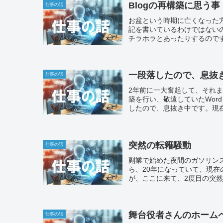
Blogの再構築に思う事
仕事の話
お盆という時期に亡くなった
記を書いているわけではないの
チラホラとあったりするのです
一段落したので、息抜
仕事の話
2年前に一大奮起して、それま
築を行い、敬遠していたWord
したので、息抜き中です。現在
突然の転籍騒動
仕事の話
副業で始めた夜間のガソリン
ら、20年になっていて、現在
が、ここに来て、2度目の突
舞台役者さんのホーム
仕事の話