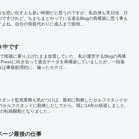
方を思い出す人も多い時期だと思うのですが、私自身も常日頃、日
ですけれど、ちまちまとやっている過去Blogの再構築に思う事も
よね。自分の母親代わりに成人まで面倒...
き中です
で暗礁に乗り上げたまま放置していた、私が運営するBlogの再構
 Pressに向き合って過去データを再構築していましたが、一段落
は事後処理的に、偏ったカテゴ...
スタンド監視業務も気がつけば、最初に勤務したセルフスタンドか
のセルフスタンドに勤務しだしてから、既に14年が経過しました
然の転籍騒動となりました。
ページ最後の仕事