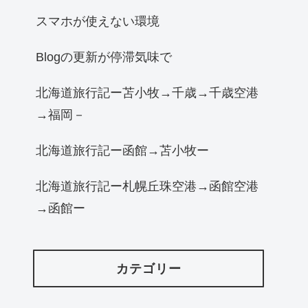
スマホが使えない環境
Blogの更新が停滞気味で
北海道旅行記ー苫小牧→千歳→千歳空港
→福岡－
北海道旅行記ー函館→苫小牧ー
北海道旅行記ー札幌丘珠空港→函館空港
→函館ー
カテゴリー