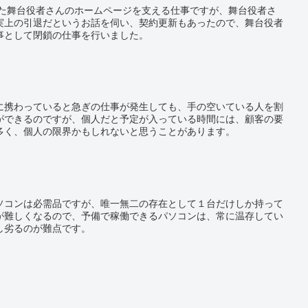
した舞台役者さんのホームページを支える仕事ですが、舞台役者さ
実上の引退だというお話を伺い、契約更新もあったので、舞台役者
事として閉鎖の仕事を行いました。
に携わっていると急ぎの仕事が発生しても、手の空いている人を割
ができるのですが、個人だと予定が入っている時間には、顧客の要
多く、個人の限界かもしれないと思うことがあります。
ソコンは必需品ですが、唯一無二の存在として１台だけしか持って
が難しくなるので、予備で稼働できるパソコンは、常に温存してい
し劣るのが難点です。