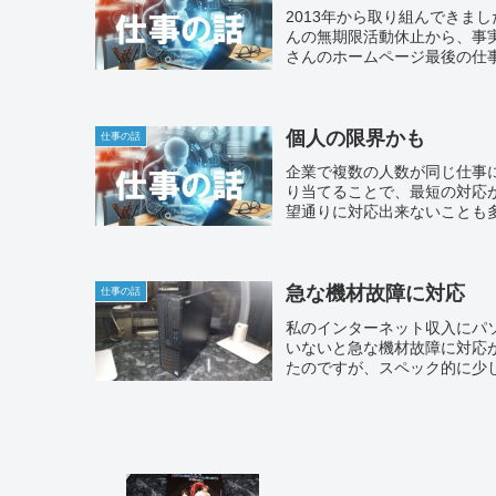
2013年から取り組んできま
んの無期限活動休止から、事
さんのホームページ最後の仕
個人の限界かも
仕事の話
企業で複数の人数が同じ仕事
り当てることで、最短の対応
望通りに対応出来ないことも
急な機材故障に対応
仕事の話
私のインターネット収入にパ
いないと急な機材故障に対応
たのですが、スペック的に少